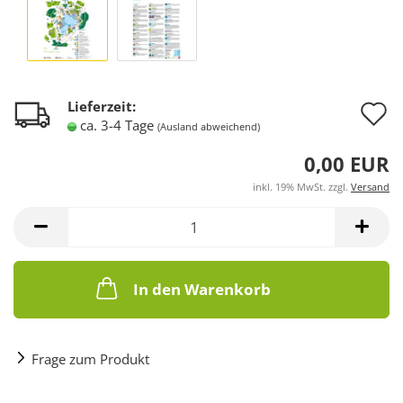
A
Lieferzeit:
ca. 3-4 Tage
(Ausland abweichend)
d
0,00 EUR
M
inkl. 19% MwSt. zzgl.
Versand
In den Warenkorb
Frage zum Produkt